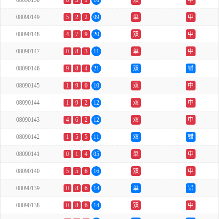
08090150
6
3
1
10
双
中
08090149
5
2
2
09
单
中
08090148
4
7
9
20
双
中
08090147
0
8
3
11
单
中
08090146
9
8
4
21
双
错
08090145
1
9
0
10
双
中
08090144
1
9
2
12
双
中
08090143
4
6
2
12
双
中
08090142
1
5
5
11
双
错
08090141
0
1
4
05
单
中
08090140
5
5
6
16
双
中
08090139
0
8
6
14
单
错
08090138
0
8
6
14
双
中