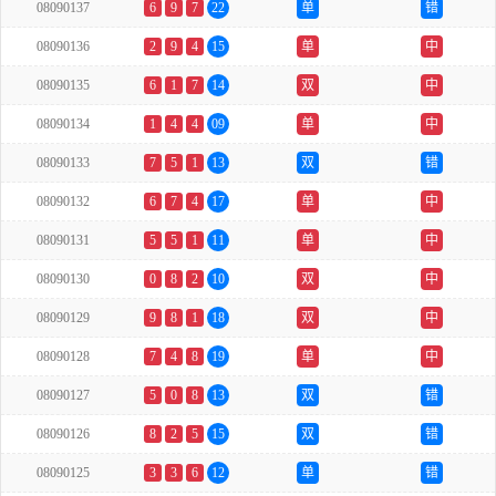
08090137
6
9
7
22
单
错
08090136
2
9
4
15
单
中
08090135
6
1
7
14
双
中
08090134
1
4
4
09
单
中
08090133
7
5
1
13
双
错
08090132
6
7
4
17
单
中
08090131
5
5
1
11
单
中
08090130
0
8
2
10
双
中
08090129
9
8
1
18
双
中
08090128
7
4
8
19
单
中
08090127
5
0
8
13
双
错
08090126
8
2
5
15
双
错
08090125
3
3
6
12
单
错