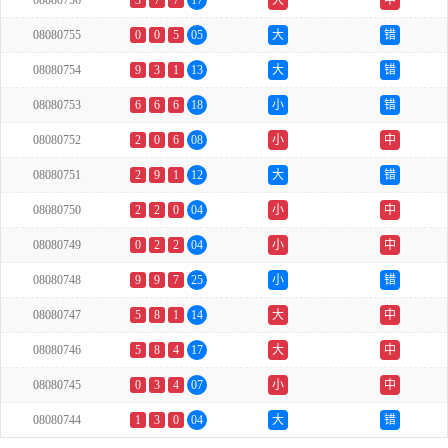
08080756
3
7
7
17
大
中
08080755
0
0
5
05
大
错
08080754
9
3
1
13
大
错
08080753
6
6
6
18
小
错
08080752
2
0
6
08
小
中
08080751
2
9
1
12
大
错
08080750
2
2
0
04
小
中
08080749
0
2
2
04
小
中
08080748
9
9
7
25
小
错
08080747
5
8
1
14
大
中
08080746
5
8
4
17
大
中
08080745
0
3
4
07
小
中
08080744
1
3
0
04
大
错