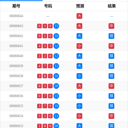
期号
号码
预测
结果
08080844
---
大
---
单
08080843
6
1
8
15
大
中
08080842
9
1
0
10
大
错
08080841
4
5
3
12
小
中
08080840
2
2
8
12
大
错
08080839
4
7
1
12
大
错
08080838
3
8
5
16
小
错
08080837
8
5
7
20
大
中
08080836
0
7
8
15
小
错
08080835
3
7
9
19
小
错
08080834
5
2
6
13
小
中
08080833
1
8
0
09
大
错