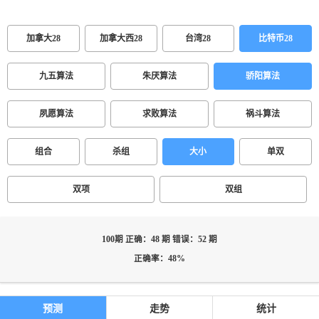
加拿大28
加拿大西28
台湾28
比特币28
九五算法
朱厌算法
骄阳算法
夙愿算法
求败算法
祸斗算法
组合
杀组
大小
单双
双项
双组
100期 正确：48 期 错误：52 期
正确率：48%
预测
走势
统计