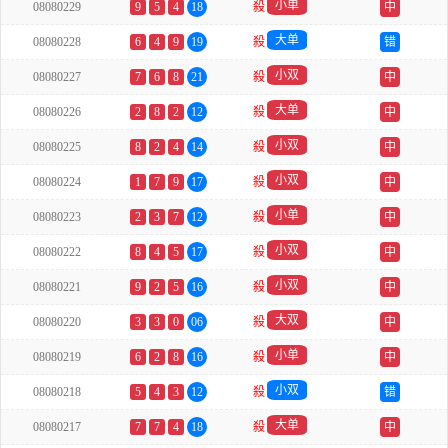
小双
08080230
3
6
5
14
殺
中
小单
08080229
9
5
4
18
殺
中
大单
08080228
6
4
9
19
殺
错
小双
08080227
7
6
8
21
殺
中
大单
08080226
2
8
2
12
殺
中
小双
08080225
8
2
4
14
殺
中
小双
08080224
1
7
9
17
殺
中
小单
08080223
2
3
7
12
殺
中
小双
08080222
8
4
5
17
殺
中
小双
08080221
9
2
5
16
殺
中
大双
08080220
3
3
0
06
殺
中
小单
08080219
6
2
8
16
殺
中
小双
08080218
5
4
3
12
殺
错