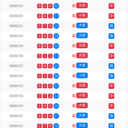
大双
08080204
4
8
0
12
殺
中
大单
08080203
0
2
0
02
殺
中
小单
08080202
4
8
5
17
殺
中
大单
08080201
5
7
9
21
殺
错
大双
08080200
9
6
9
24
殺
错
大双
08080199
0
8
2
10
殺
中
大双
08080198
5
1
5
11
殺
中
大单
08080197
9
6
6
21
殺
错
小双
08080196
0
1
7
08
殺
错
大双
08080195
9
1
5
15
殺
中
小双
08080194
3
7
4
14
殺
中
大单
08080193
1
9
6
16
殺
中
大单
08080192
8
5
4
17
殺
错