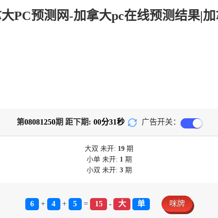
第
08081250
期 距下期:
00
分
31
秒
广告开关：
大双
未开:
19
期
小单
未开:
1
期
小双
未开:
3
期
6
+
4
+
5
=
15
-
大
单
咪牌