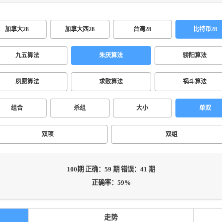
加拿大28
加拿大西28
台湾28
比特币28
九五算法
朱厌算法
骄阳算法
夙愿算法
求败算法
祸斗算法
组合
杀组
大小
单双
双项
双组
100期 正确：59 期 错误：41 期
正确率：59%
走势