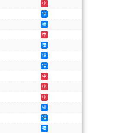
中
错
错
中
错
错
错
中
中
中
错
错
错