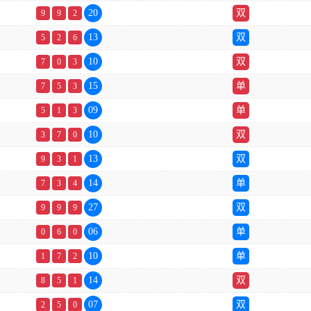
20
双
9
9
2
13
双
5
2
6
10
双
7
0
3
15
单
7
5
3
09
单
5
1
3
10
双
3
7
0
13
双
9
3
1
14
单
7
3
4
27
双
9
9
9
06
单
0
6
0
10
单
1
7
2
14
双
8
5
1
07
双
2
5
0