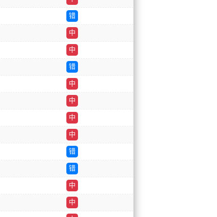
错
中
中
错
中
中
中
中
错
错
中
中