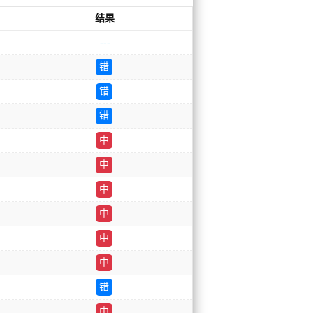
结果
---
错
错
错
中
中
中
中
中
中
错
中