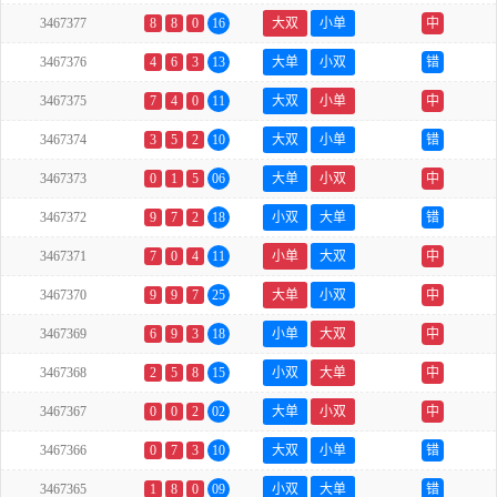
3467377
8
8
0
16
大双
小单
中
3467376
4
6
3
13
大单
小双
错
3467375
7
4
0
11
大双
小单
中
3467374
3
5
2
10
大双
小单
错
3467373
0
1
5
06
大单
小双
中
3467372
9
7
2
18
小双
大单
错
3467371
7
0
4
11
小单
大双
中
3467370
9
9
7
25
大单
小双
中
3467369
6
9
3
18
小单
大双
中
3467368
2
5
8
15
小双
大单
中
3467367
0
0
2
02
大单
小双
中
3467366
0
7
3
10
大双
小单
错
3467365
1
8
0
09
小双
大单
错