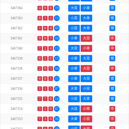
3467364
4
9
6
19
大双
小单
错
3467363
8
3
2
13
小双
大单
错
3467362
1
0
4
05
小双
大单
错
3467361
9
0
7
16
小单
大双
中
3467360
7
2
4
13
大双
小单
中
3467359
6
1
8
15
小单
大双
错
3467358
2
9
5
16
小单
大双
中
3467357
6
8
1
15
小单
大双
错
3467356
1
1
5
07
大单
小双
错
3467355
7
7
0
14
小双
大单
错
3467354
5
2
0
07
大双
小单
中
3467353
7
3
0
10
大单
小双
中