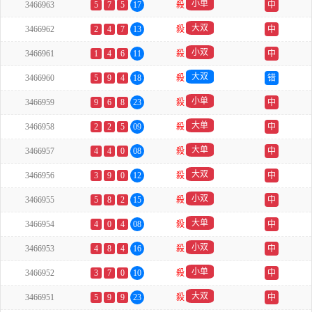
小单
3466963
5
7
5
17
殺
中
大双
3466962
2
4
7
13
殺
中
小双
3466961
1
4
6
11
殺
中
大双
3466960
5
9
4
18
殺
错
小单
3466959
9
6
8
23
殺
中
大单
3466958
2
2
5
09
殺
中
大单
3466957
4
4
0
08
殺
中
大双
3466956
3
9
0
12
殺
中
小双
3466955
5
8
2
15
殺
中
大单
3466954
4
0
4
08
殺
中
小双
3466953
4
8
4
16
殺
中
小单
3466952
3
7
0
10
殺
中
大双
3466951
5
9
9
23
殺
中