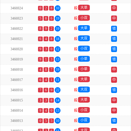
大单
3466924
0
2
8
10
殺
中
小双
3466923
5
8
6
19
殺
中
大单
3466922
8
9
2
19
殺
错
大双
3466921
6
4
8
18
殺
错
小双
3466920
9
3
0
12
殺
错
小单
3466919
9
1
3
13
殺
错
小单
3466918
4
8
7
19
殺
中
大单
3466917
6
4
1
11
殺
中
大双
3466916
7
6
9
22
殺
错
大单
3466915
3
3
8
14
殺
中
小双
3466914
9
4
0
13
殺
中
小双
3466913
0
5
5
10
殺
错
大双