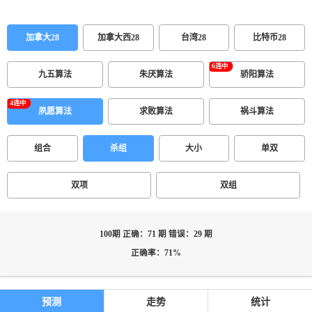
加拿大28
加拿大西28
台湾28
比特币28
九五算法
朱厌算法
骄阳算法
夙愿算法
求败算法
祸斗算法
组合
杀组
大小
单双
双项
双组
100期 正确：71 期 错误：29 期
正确率：71%
预测
走势
统计