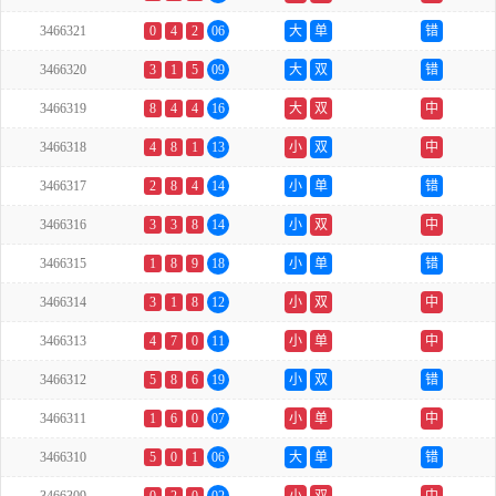
3466321
0
4
2
06
大
单
错
3466320
3
1
5
09
大
双
错
3466319
8
4
4
16
大
双
中
3466318
4
8
1
13
小
双
中
3466317
2
8
4
14
小
单
错
3466316
3
3
8
14
小
双
中
3466315
1
8
9
18
小
单
错
3466314
3
1
8
12
小
双
中
3466313
4
7
0
11
小
单
中
3466312
5
8
6
19
小
双
错
3466311
1
6
0
07
小
单
中
3466310
5
0
1
06
大
单
错