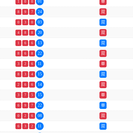
01
单
1
0
0
24
双
8
9
7
03
双
0
3
0
20
双
4
8
8
13
双
1
6
6
22
双
8
6
8
11
单
3
2
6
15
双
8
3
4
14
双
2
6
6
15
单
3
7
5
22
单
6
9
7
08
双
0
2
6
11
双
6
3
2