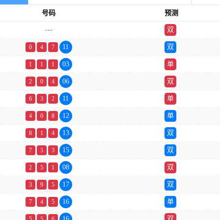
号码
预测
---
双
11
双
0
4
7
03
单
1
1
1
06
双
2
0
4
11
单
6
3
2
12
单
4
0
8
13
双
8
1
4
15
双
7
5
3
08
双
2
5
1
17
双
3
9
5
16
单
7
4
5
16
双
5
5
6