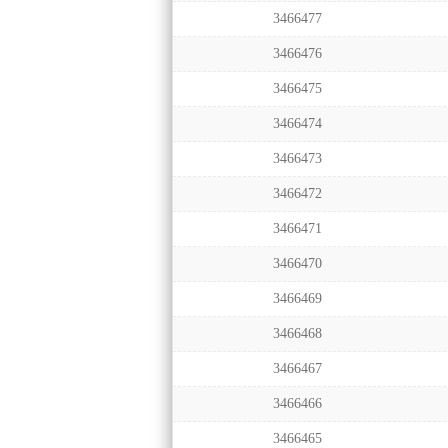
3466477
3466476
3466475
3466474
3466473
3466472
3466471
3466470
3466469
3466468
3466467
3466466
3466465