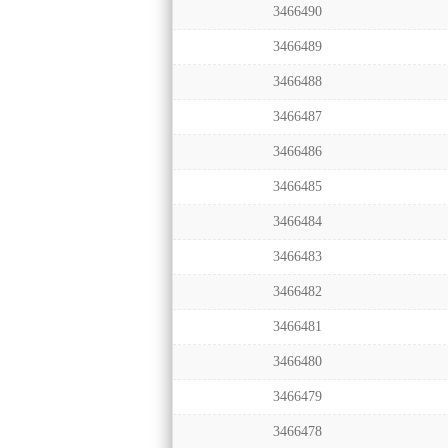
3466490
3466489
3466488
3466487
3466486
3466485
3466484
3466483
3466482
3466481
3466480
3466479
3466478