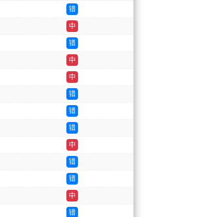
错
中
错
中
中
错
错
错
中
错
错
中
错