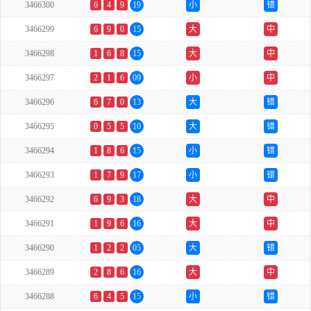
3466300
6
4
9
19
小
错
3466299
6
9
0
15
大
中
3466298
1
6
8
15
大
中
3466297
2
1
6
09
小
中
3466296
6
7
0
13
大
错
3466295
0
5
5
10
大
错
3466294
1
8
6
15
小
错
3466293
1
7
9
17
小
错
3466292
6
9
3
18
大
中
3466291
1
9
6
16
大
中
3466290
1
2
2
05
大
错
3466289
2
8
6
16
大
中
3466288
6
4
5
15
小
错