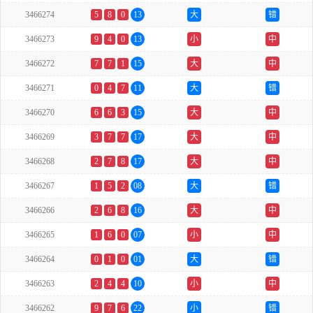
3466274
5
8
0
13
大
错
3466273
9
4
0
13
小
中
3466272
7
7
1
15
大
中
3466271
0
4
7
11
大
错
3466270
6
6
3
15
大
中
3466269
3
7
7
17
大
中
3466268
2
7
8
17
大
中
3466267
1
5
2
08
大
错
3466266
2
6
8
16
大
中
3466265
1
6
0
07
小
中
3466264
0
1
0
01
大
错
3466263
2
4
4
10
小
中
3466262
9
7
6
22
小
错