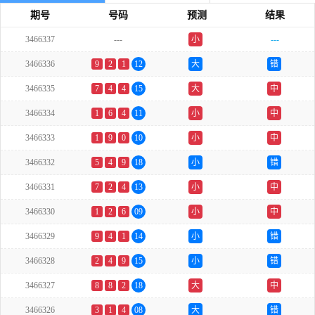
期号
号码
预测
结果
3466337
---
小
---
单
3466336
9
2
1
12
大
错
3466335
7
4
4
15
大
中
3466334
1
6
4
11
小
中
3466333
1
9
0
10
小
中
3466332
5
4
9
18
小
错
3466331
7
2
4
13
小
中
3466330
1
2
6
09
小
中
3466329
9
4
1
14
小
错
3466328
2
4
9
15
小
错
3466327
8
8
2
18
大
中
3466326
3
1
4
08
大
错