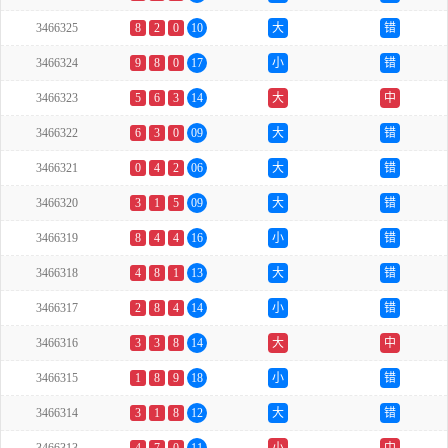
3466325
8
2
0
10
大
错
3466324
9
8
0
17
小
错
3466323
5
6
3
14
大
中
3466322
6
3
0
09
大
错
3466321
0
4
2
06
大
错
3466320
3
1
5
09
大
错
3466319
8
4
4
16
小
错
3466318
4
8
1
13
大
错
3466317
2
8
4
14
小
错
3466316
3
3
8
14
大
中
3466315
1
8
9
18
小
错
3466314
3
1
8
12
大
错