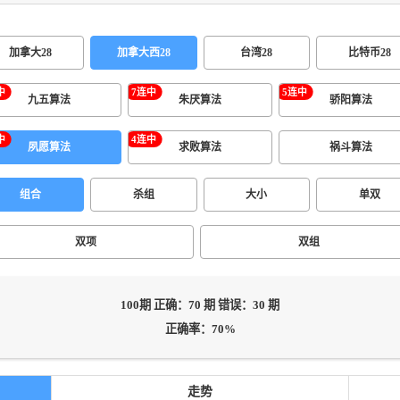
加拿大28
加拿大西28
台湾28
比特币28
九五算法
朱厌算法
骄阳算法
夙愿算法
求败算法
祸斗算法
组合
杀组
大小
单双
双项
双组
100期 正确：70 期 错误：30 期
正确率：70%
走势