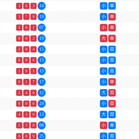
14
小
单
3
8
3
19
小
单
3
7
9
07
小
单
5
0
2
19
大
单
8
9
2
15
小
双
2
9
4
15
小
双
0
9
6
15
小
双
1
9
5
17
小
单
9
1
7
12
大
双
2
4
6
24
小
双
9
9
6
13
大
双
4
3
6
08
小
单
5
3
0
25
小
双
8
8
9