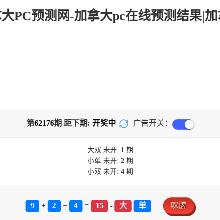
第
62176
期 距下期:
开奖中
广告开关：
大双
未开:
1
期
小单
未开:
2
期
小双
未开:
4
期
9
+
2
+
4
=
15
-
大
单
咪牌