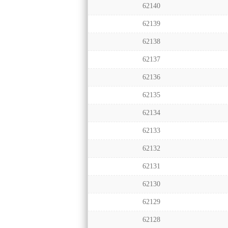
62140
62139
62138
62137
62136
62135
62134
62133
62132
62131
62130
62129
62128