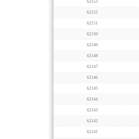
62153
62152
62151
62150
62149
62148
62147
62146
62145
62144
62143
62142
62141