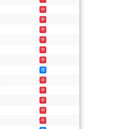
中
中
中
中
中
中
错
中
中
中
中
中