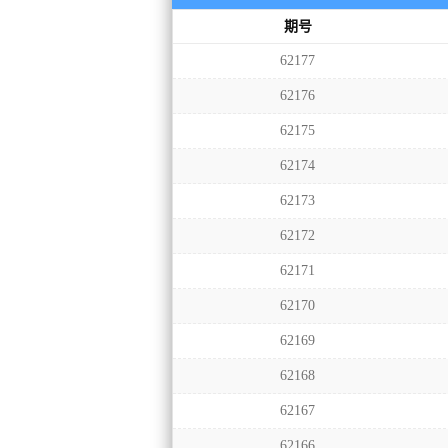
期号
62177
62176
62175
62174
62173
62172
62171
62170
62169
62168
62167
62166