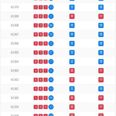
61370
5
5
5
15
双
错
61369
9
0
2
11
单
中
61368
2
3
3
08
单
错
61367
9
4
7
20
单
错
61366
0
2
9
11
双
错
61365
2
3
2
07
双
错
61364
8
4
5
17
双
错
61363
4
0
7
11
单
中
61362
8
6
2
16
双
中
61361
4
8
1
13
双
错
61360
1
2
6
09
单
中
61359
3
6
6
15
单
中