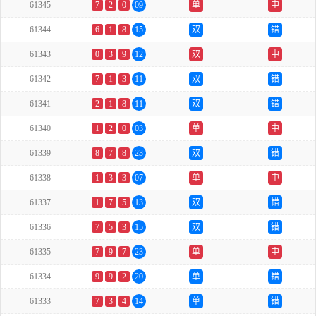
61345
7
2
0
09
单
中
61344
6
1
8
15
双
错
61343
0
3
9
12
双
中
61342
7
1
3
11
双
错
61341
2
1
8
11
双
错
61340
1
2
0
03
单
中
61339
8
7
8
23
双
错
61338
1
3
3
07
单
中
61337
1
7
5
13
双
错
61336
7
5
3
15
双
错
61335
7
9
7
23
单
中
61334
9
9
2
20
单
错
61333
7
3
4
14
单
错