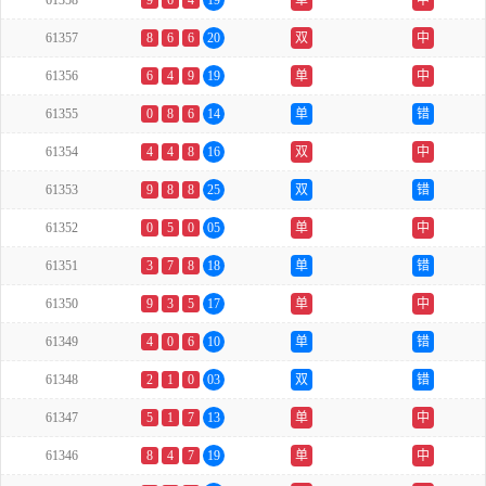
61358
9
6
4
19
单
中
61357
8
6
6
20
双
中
61356
6
4
9
19
单
中
61355
0
8
6
14
单
错
61354
4
4
8
16
双
中
61353
9
8
8
25
双
错
61352
0
5
0
05
单
中
61351
3
7
8
18
单
错
61350
9
3
5
17
单
中
61349
4
0
6
10
单
错
61348
2
1
0
03
双
错
61347
5
1
7
13
单
中
61346
8
4
7
19
单
中