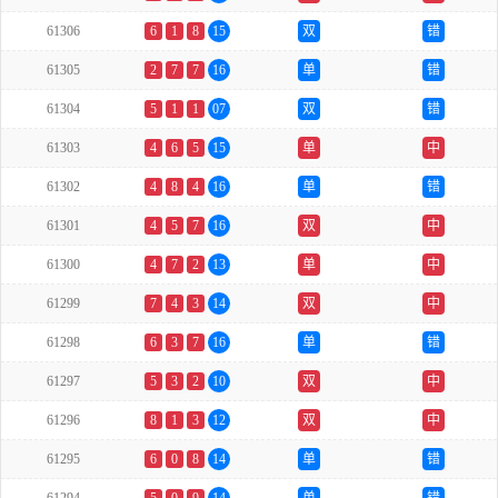
61306
6
1
8
15
双
错
61305
2
7
7
16
单
错
61304
5
1
1
07
双
错
61303
4
6
5
15
单
中
61302
4
8
4
16
单
错
61301
4
5
7
16
双
中
61300
4
7
2
13
单
中
61299
7
4
3
14
双
中
61298
6
3
7
16
单
错
61297
5
3
2
10
双
中
61296
8
1
3
12
双
中
61295
6
0
8
14
单
错