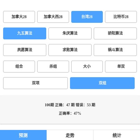
加拿大28
加拿大西28
台湾28
比特币28
九五算法
朱厌算法
骄阳算法
夙愿算法
求败算法
祸斗算法
组合
杀组
大小
单双
双项
双组
100期 正确：47 期 错误：53 期
正确率：47%
预测
走势
统计