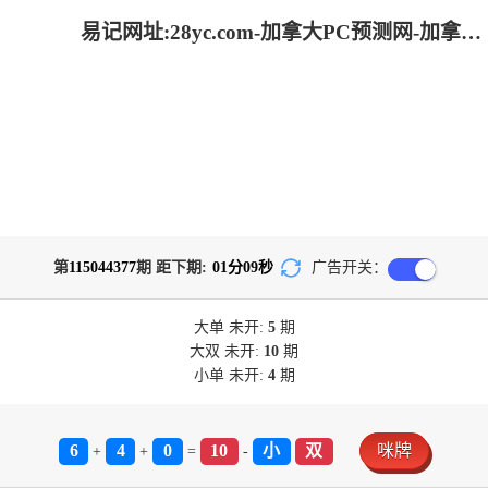
易记网址:28yc.com-加拿大PC预测网-加拿大pc在线预测结果|加拿大28pc预测结果查询_极致火热优质的免费预测
第
115044377
期 距下期:
01
分
09
秒
广告开关：
大单
未开:
5
期
大双
未开:
10
期
小单
未开:
4
期
6
4
0
10
小
双
咪牌
+
+
=
-