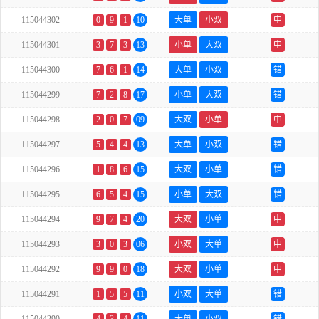
115044302
0
9
1
10
大单
小双
中
115044301
3
7
3
13
小单
大双
中
115044300
7
6
1
14
大单
小双
错
115044299
7
2
8
17
小单
大双
错
115044298
2
0
7
09
大双
小单
中
115044297
5
4
4
13
大单
小双
错
115044296
1
8
6
15
大双
小单
错
115044295
6
5
4
15
小单
大双
错
115044294
9
7
4
20
大双
小单
中
115044293
3
0
3
06
小双
大单
中
115044292
9
9
0
18
大双
小单
中
115044291
1
5
5
11
小双
大单
错