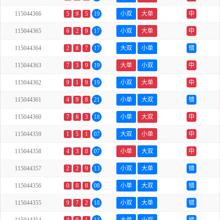
115044366
5
9
5
19
小双
大单
中
115044365
6
2
9
17
小双
大单
中
115044364
2
8
7
17
大双
小单
错
115044363
7
3
9
19
大单
小双
中
115044362
9
1
9
19
小双
大单
中
115044361
4
9
8
21
小单
大双
错
115044360
7
8
3
18
小单
大双
中
115044359
1
5
1
07
大双
小单
中
115044358
4
3
0
07
小单
大双
中
115044357
2
2
9
13
小双
大单
错
115044356
0
0
8
08
小单
大双
错
115044355
9
7
2
18
小双
大单
错