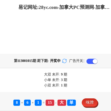
易记网址:28yc.com-加拿大PC预测网-加拿大pc在线预测结果|加拿大28pc预测结果查询_极致火热优质的免费预测
第
113001015
期 距下期:
开奖中
广告开关：
大双
未开:
9
期
小单
未开:
3
期
小双
未开:
1
期
8
6
1
15
大
单
咪牌
+
+
=
-