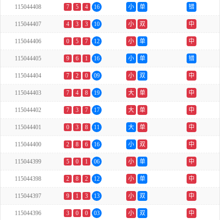
115044408
7
5
4
16
小
单
错
115044407
4
3
3
10
小
双
中
115044406
0
5
7
12
小
单
中
115044405
9
6
1
16
小
单
错
115044404
7
2
0
09
小
双
中
115044403
7
4
8
19
大
单
中
115044402
7
3
7
17
大
单
中
115044401
0
3
8
11
大
单
中
115044400
2
8
6
16
小
双
中
115044399
5
0
1
06
小
单
中
115044398
2
8
2
12
小
单
中
115044397
9
1
3
13
小
双
中
115044396
3
0
0
03
小
双
中