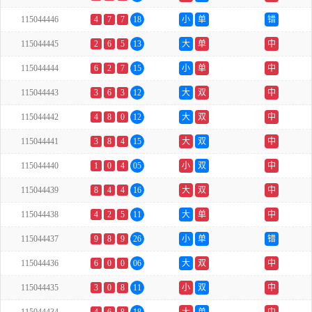
115044446
4
7
7
18
小
单
错
115044445
2
6
5
13
大
单
中
115044444
6
2
7
15
小
单
中
115044443
3
6
3
12
大
双
中
115044442
4
8
0
12
大
双
中
115044441
3
8
4
15
大
双
中
115044440
1
0
4
05
小
双
中
115044439
8
4
4
16
大
双
中
115044438
4
2
5
11
大
单
中
115044437
9
8
9
26
小
单
错
115044436
6
0
0
06
大
双
中
115044435
3
0
8
11
小
双
中