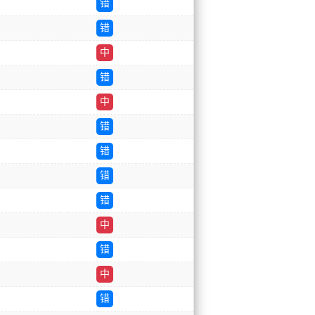
错
错
中
错
中
错
错
错
错
中
错
中
错