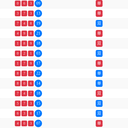
09
单
0
6
3
13
单
3
7
3
19
双
7
4
8
21
单
4
9
8
18
双
1
8
9
03
双
0
2
1
17
单
1
7
9
22
单
8
7
7
14
单
8
0
6
18
双
7
4
7
15
双
5
7
3
17
双
6
3
8
07
单
4
0
3