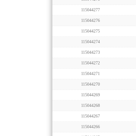
115044277
115044276
115044275
115044274
115044273
115044272
115044271
115044270
115044269
115044268
115044267
115044266