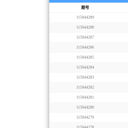
期号
115044289
115044288
115044287
115044286
115044285
115044284
115044283
115044282
115044281
115044280
115044279
115044278