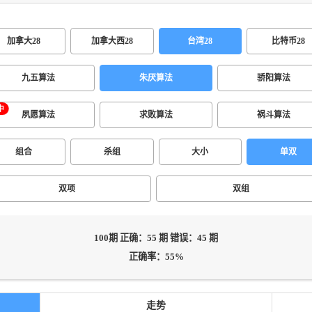
加拿大28
加拿大西28
台湾28
比特币28
九五算法
朱厌算法
骄阳算法
夙愿算法
求败算法
祸斗算法
组合
杀组
大小
单双
双项
双组
100期 正确：55 期 错误：45 期
正确率：55%
走势