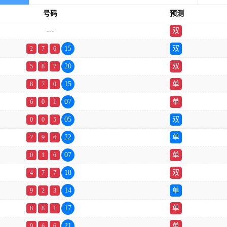
号码
预测
---
双
15
双
2
7
6
20
双
5
8
7
15
单
8
7
0
07
单
6
0
1
05
双
0
0
5
22
单
7
9
6
07
单
0
1
6
18
双
4
7
7
14
单
9
2
3
17
单
8
8
1
21
单
9
6
6