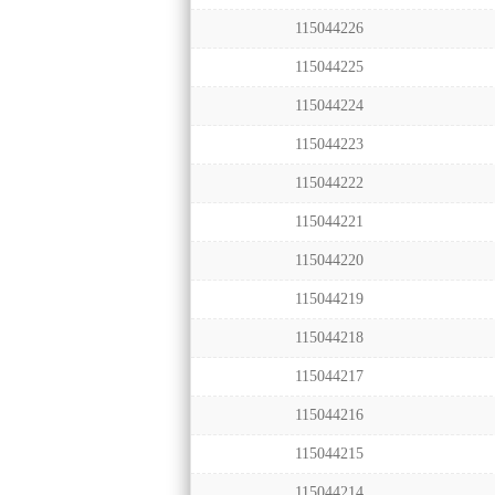
115044226
115044225
115044224
115044223
115044222
115044221
115044220
115044219
115044218
115044217
115044216
115044215
115044214