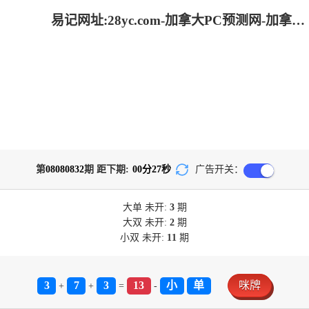
易记网址:28yc.com-加拿大PC预测网-加拿大pc在线预测结果|加拿大28pc预测结果查询_极致火热优质的免费预测
第
08080832
期 距下期:
00
分
27
秒
广告开关：
大单
未开:
3
期
大双
未开:
2
期
小双
未开:
11
期
3
7
3
13
小
单
咪牌
+
+
=
-