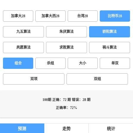
加拿大28
加拿大西28
台湾28
比特币28
九五算法
朱厌算法
骄阳算法
夙愿算法
求败算法
祸斗算法
组合
杀组
大小
单双
双项
双组
100期 正确：72 期 错误：28 期
正确率：72%
预测
走势
统计