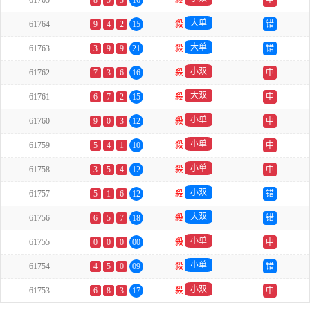
61765
8
5
3
16
殺
中
大单
61764
9
4
2
15
殺
错
大单
61763
3
9
9
21
殺
错
小双
61762
7
3
6
16
殺
中
大双
61761
6
7
2
15
殺
中
小单
61760
9
0
3
12
殺
中
小单
61759
5
4
1
10
殺
中
小单
61758
3
5
4
12
殺
中
小双
61757
5
1
6
12
殺
错
大双
61756
6
5
7
18
殺
错
小单
61755
0
0
0
00
殺
中
小单
61754
4
5
0
09
殺
错
小双
61753
6
8
3
17
殺
中