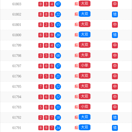
大双
61803
0
3
4
07
殺
中
大双
61802
8
8
6
22
殺
错
大双
61801
8
2
5
15
殺
中
大双
61800
6
5
9
20
殺
错
大双
61799
1
0
4
05
殺
中
大单
61798
3
5
0
08
殺
中
小单
61797
8
0
9
17
殺
中
大双
61796
7
5
9
21
殺
中
大双
61795
7
4
1
12
殺
中
大双
61794
3
6
3
12
殺
中
小双
61793
5
6
0
11
殺
中
大双
61792
2
9
7
18
殺
错
大双
61791
8
9
7
24
殺
错