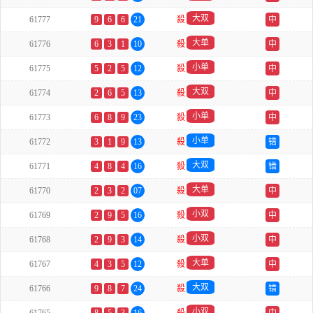
大双
61777
9
6
6
21
殺
中
大单
61776
6
3
1
10
殺
中
小单
61775
5
2
5
12
殺
中
大双
61774
2
6
5
13
殺
中
小单
61773
6
8
9
23
殺
中
小单
61772
3
1
9
13
殺
错
大双
61771
4
8
4
16
殺
错
大单
61770
2
3
2
07
殺
中
小双
61769
2
9
5
16
殺
中
小双
61768
2
9
3
14
殺
中
大单
61767
4
3
5
12
殺
中
大双
61766
9
8
7
24
殺
错
小双