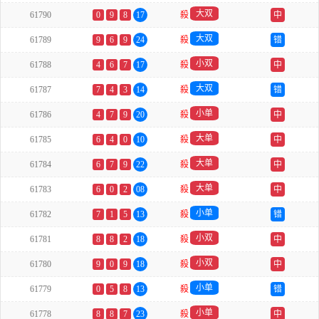
大双
61790
0
9
8
17
殺
中
大双
61789
9
6
9
24
殺
错
小双
61788
4
6
7
17
殺
中
大双
61787
7
4
3
14
殺
错
小单
61786
4
7
9
20
殺
中
大单
61785
6
4
0
10
殺
中
大单
61784
6
7
9
22
殺
中
大单
61783
6
0
2
08
殺
中
小单
61782
7
1
5
13
殺
错
小双
61781
8
8
2
18
殺
中
小双
61780
9
0
9
18
殺
中
小单
61779
0
5
8
13
殺
错
小单
61778
8
8
7
23
殺
中