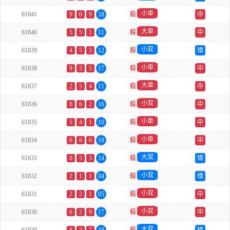
小单
61841
9
0
9
18
殺
中
大单
61840
5
5
1
11
殺
中
小双
61839
4
5
3
12
殺
错
小单
61838
9
3
5
17
殺
中
大单
61837
2
5
4
11
殺
中
小双
61836
8
6
2
16
殺
中
小单
61835
5
4
1
10
殺
中
小单
61834
6
6
6
18
殺
中
大双
61833
8
3
3
14
殺
错
小双
61832
2
1
1
04
殺
错
小双
61831
2
2
1
05
殺
中
小双
61830
6
2
9
17
殺
中
大双