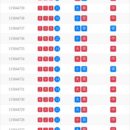
115044739
5
2
4
11
大
单
中
115044738
8
3
7
18
小
双
中
115044737
1
0
9
10
大
单
错
115044736
7
6
9
22
小
双
中
115044735
5
5
4
14
大
双
中
115044734
6
9
7
22
大
双
中
115044733
5
9
3
17
小
双
错
115044732
5
6
3
14
大
双
中
115044731
2
8
4
14
大
双
中
115044730
6
3
4
13
大
单
中
115044729
0
6
6
12
大
双
中
115044728
6
2
3
11
小
双
中