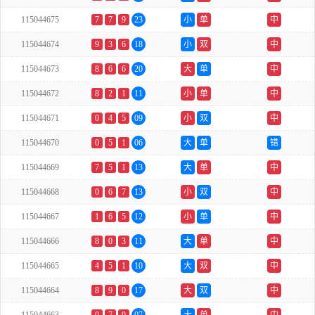
115044675
7
7
9
23
小
单
中
115044674
9
3
6
18
小
双
中
115044673
8
6
6
20
大
单
中
115044672
8
2
1
11
小
单
中
115044671
0
4
5
09
小
双
中
115044670
0
5
1
06
大
单
错
115044669
7
5
1
13
大
单
中
115044668
0
6
7
13
小
双
中
115044667
1
6
5
12
小
单
中
115044666
8
0
3
11
大
单
中
115044665
4
5
1
10
大
双
中
115044664
8
9
0
17
大
双
中