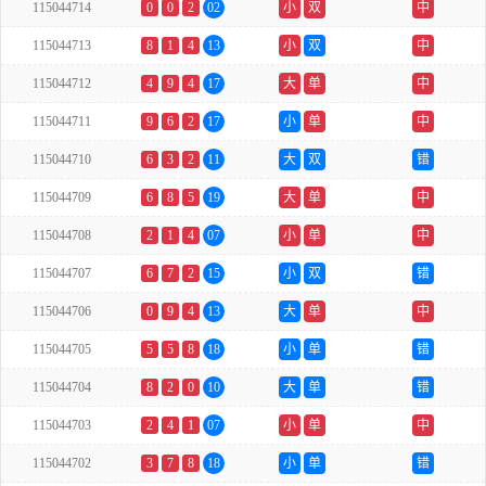
115044714
0
0
2
02
小
双
中
115044713
8
1
4
13
小
双
中
115044712
4
9
4
17
大
单
中
115044711
9
6
2
17
小
单
中
115044710
6
3
2
11
大
双
错
115044709
6
8
5
19
大
单
中
115044708
2
1
4
07
小
单
中
115044707
6
7
2
15
小
双
错
115044706
0
9
4
13
大
单
中
115044705
5
5
8
18
小
单
错
115044704
8
2
0
10
大
单
错
115044703
2
4
1
07
小
单
中
115044702
3
7
8
18
小
单
错