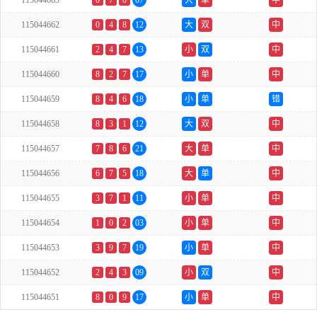
115044663
0
7
0
07
大
单
中
115044662
0
4
8
12
大
双
中
115044661
2
4
7
13
小
双
中
115044660
8
2
7
17
小
单
中
115044659
8
4
6
18
小
单
错
115044658
8
3
1
12
大
双
中
115044657
7
8
6
21
大
单
中
115044656
6
7
5
18
大
单
中
115044655
3
7
1
11
小
单
中
115044654
1
0
2
03
小
单
中
115044653
3
9
7
19
小
单
中
115044652
2
4
3
09
小
双
中
115044651
8
0
9
17
小
单
中