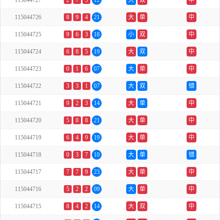
115044727
2
7
3
12
大
双
中
115044726
8
9
4
21
大
单
中
115044725
9
6
3
18
小
双
中
115044724
6
8
5
19
大
双
中
115044723
0
1
6
07
大
单
中
115044722
3
3
1
07
大
双
错
115044721
9
2
3
14
大
单
中
115044720
5
8
8
21
大
单
中
115044719
6
4
9
19
大
单
中
115044718
0
3
7
10
大
单
错
115044717
7
7
9
23
大
单
中
115044716
5
2
2
09
大
单
中
115044715
8
4
2
14
大
双
中