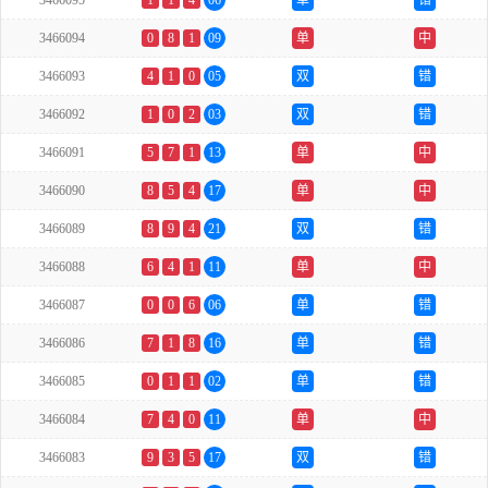
3466095
1
1
4
06
单
错
3466094
0
8
1
09
单
中
3466093
4
1
0
05
双
错
3466092
1
0
2
03
双
错
3466091
5
7
1
13
单
中
3466090
8
5
4
17
单
中
3466089
8
9
4
21
双
错
3466088
6
4
1
11
单
中
3466087
0
0
6
06
单
错
3466086
7
1
8
16
单
错
3466085
0
1
1
02
单
错
3466084
7
4
0
11
单
中
3466083
9
3
5
17
双
错