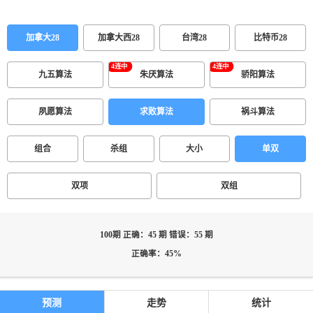
加拿大28
加拿大西28
台湾28
比特币28
九五算法
朱厌算法
骄阳算法
夙愿算法
求败算法
祸斗算法
组合
杀组
大小
单双
双项
双组
100期 正确：45 期 错误：55 期
正确率：45%
预测
走势
统计