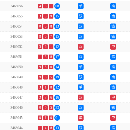
3466056
4
3
1
08
单
错
3466055
3
3
9
15
双
错
3466054
0
5
8
13
双
错
3466053
8
0
7
15
双
错
3466052
5
6
1
12
双
中
3466051
1
8
8
17
双
错
3466050
9
5
0
14
单
错
3466049
9
5
5
19
双
错
3466048
3
1
8
12
单
错
3466047
3
7
6
16
双
中
3466046
9
9
5
23
双
错
3466045
0
1
0
01
单
中
3466044
1
4
8
13
双
错