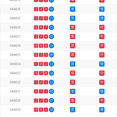
3466031
7
7
9
23
单
中
3466030
3
4
9
16
单
错
3466029
3
3
5
11
双
错
3466028
4
0
7
11
单
中
3466027
2
1
0
03
单
中
3466026
8
6
0
14
双
中
3466025
0
3
5
08
双
中
3466024
1
8
2
11
双
错
3466023
9
7
8
24
双
中
3466022
7
4
1
12
双
中
3466021
0
7
1
08
单
错
3466020
2
1
4
07
单
中
3466019
9
9
1
19
双
错